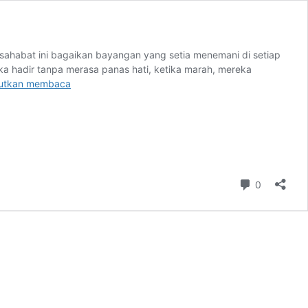
sahabat ini bagaikan bayangan yang setia menemani di setiap
 hadir tanpa merasa panas hati, ketika marah, mereka
Hari
jutkan membaca
Persahabatan
Internasional
Komentar
0