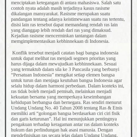
menciptakan ketegangan di antara mahasiswa. Salah satu
contoh nyata adalah masih terjadinya kasus rasisme
dikalangan mansyarakat. Rasisme merupakan suatu
pandangan tentang adanya keistimewaan suatu ras tertentu,
disisi lain ras tersebut dapat memandang rendah ras lain
yang dianggap lebih rendah dari ras yang dimaksud.
Kejadian rasisme mencerminkan tantangan dalam
memgimplementasikan kebhinnekaan di Indonesia.
Konflik tersebut menjadi catatan bagi bangsa indonesia
untuk dapat melihat ras menjadi segmen prioritas yang
harus dijaga dalam mewujudkan kebhinnekaan. Sesuai
yang termaktub dalam sila ke 3 Pancasila yang berbunyi
“Persatuan Indonesia” mengikat setiap elemen bangsa
untuk turun dan menjaga keutuhan bangsa Indonesia agar
selalu hidup dalam harmoni perbedaan. Dalam konteks ini,
ras tidak boleh menjadi pemisah, melainkan menjadi
kekuatan bersama yang memperkaya keseimbangan
kehidupan berbangsa dan bernegara. Ras sendiri menurut
Undang Undang No. 40 Tahun 2008 tentang Ras & Etnis
memiliki arti “golongan bangsa berdasarkan ciri ciri fisik
dan garis keturunan”. Hal ini menunjukkan pentingnya
pengakuan terhadap keragaman antar ras dalam konteks
hukum dan perlindungan hak asasi manusia. Dengan
mendefinisikan ras secara jelas dalam Undang Undang,