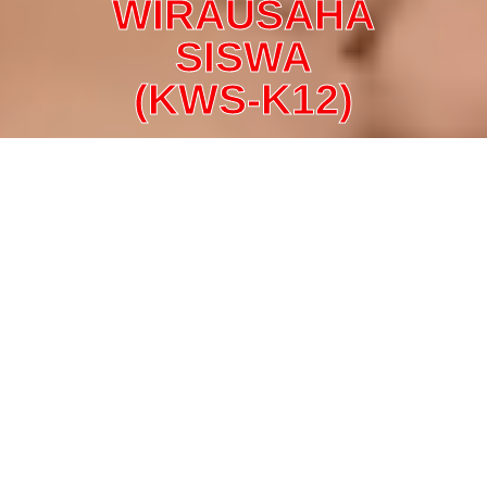
WIRAUSAHA
SISWA
(KWS-K12)
PROFIL
Kelompok Wirausaha Siswa merupakan kelompok siswa
SMK Negeri 12 Malang yang terdiri dari siswa kelas X,
XI, dan XII yang memiliki aktivitas wirausaha. Terdapat 7
bidang kelompok wirausaha, yaitu: Bidang Usaha
Peternakan, Bidang Usaha Kuliner, Bidang Usaha
Otomotif, Bidang Usaha Jasa, Bidang Usaha Pakaian dan
Asesoris, Bidang Usaha Properti, dan Bidang
Usaha Kerajinan. Berdasarkan data yang dihimpun, omset
yang diperoleh oleh siswa mulai dari Rp 200.000,00