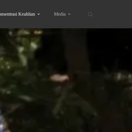
nsentrasi Keahlian
Media