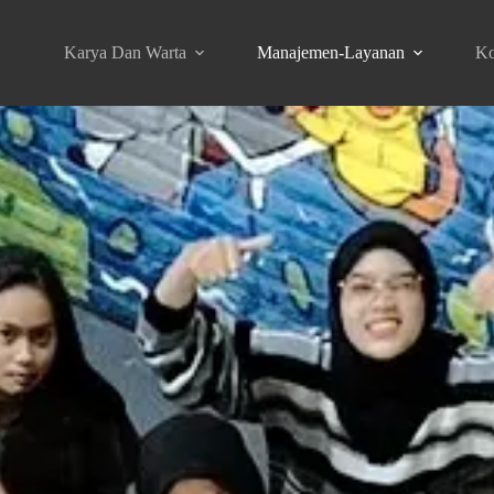
Karya Dan Warta
Manajemen-Layanan
Ko