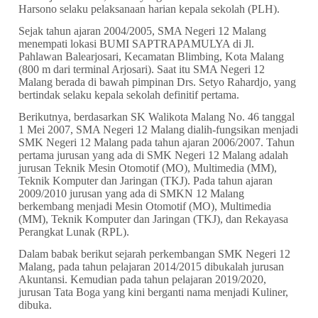
Harsono selaku pelaksanaan harian kepala sekolah (PLH).
Sejak tahun ajaran 2004/2005, SMA Negeri 12 Malang
menempati lokasi BUMI SAPTRAPAMULYA di Jl.
Pahlawan Balearjosari, Kecamatan Blimbing, Kota Malang
(800 m dari terminal Arjosari). Saat itu SMA Negeri 12
Malang berada di bawah pimpinan Drs. Setyo Rahardjo, yang
bertindak selaku kepala sekolah definitif pertama.
Berikutnya, berdasarkan SK Walikota Malang No. 46 tanggal
1 Mei 2007, SMA Negeri 12 Malang dialih-fungsikan menjadi
SMK Negeri 12 Malang pada tahun ajaran 2006/2007. Tahun
pertama jurusan yang ada di SMK Negeri 12 Malang adalah
jurusan Teknik Mesin Otomotif (MO), Multimedia (MM),
Teknik Komputer dan Jaringan (TKJ). Pada tahun ajaran
2009/2010 jurusan yang ada di SMKN 12 Malang
berkembang menjadi Mesin Otomotif (MO), Multimedia
(MM), Teknik Komputer dan Jaringan (TKJ), dan Rekayasa
Perangkat Lunak (RPL).
Dalam babak berikut sejarah perkembangan SMK Negeri 12
Malang, pada tahun pelajaran 2014/2015 dibukalah jurusan
Akuntansi. Kemudian pada tahun pelajaran 2019/2020,
jurusan Tata Boga yang kini berganti nama menjadi Kuliner,
dibuka.