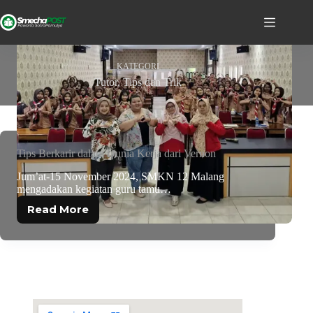
KATEGORI
Tutor, Tips dan Trik
Tips Berkarir dalam Dunia Kerja dari Vernon
Jum’at-15 November 2024, SMKN 12 Malang
mengadakan kegiatan guru tamu…
Read More