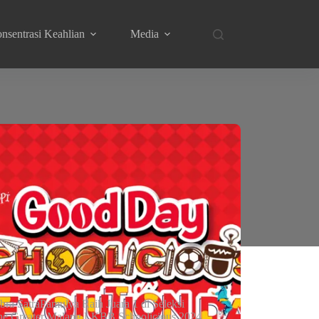
nsentrasi Keahlian
Media
bra SatraPamulya Raih Juara 1 di Seleksi
ine Greater Malang LKBB Schoolicious 2024