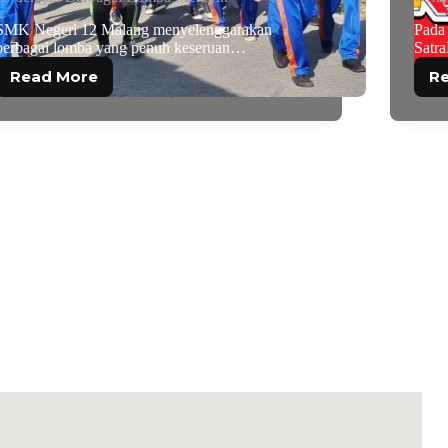
SMK Negeri 12 Malang menyelenggarakan
Pada 
berbagai lomba yang penuh keseruan…
Satr
Read More
R