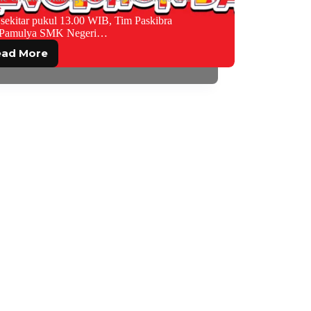
sekitar pukul 13.00 WIB, Tim Paskibra
aPamulya SMK Negeri…
ead More