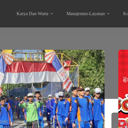
Karya Dan Warta
Manajemen-Layanan
Ko
SMK Negeri 12 Malang Semarakkan HUT RI ke-
Paski
79 dengan Berbagai Lomba Menarik
Offl