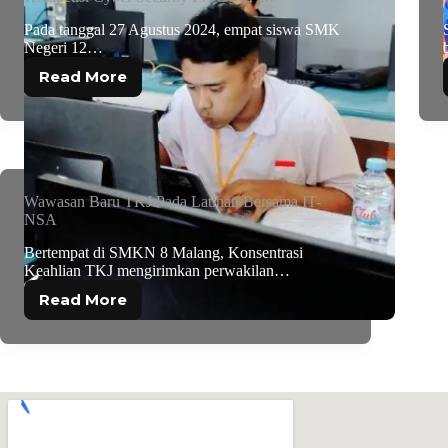
Pada tanggal 27 Agustus 2024, empat siswa SMK
Negeri 12…
Read More
Wawasan Baru TKJ Pada Latihan Bersama IT-
NSA
Bertempat di SMKN 8 Malang, Konsentrasi
Keahlian TKJ mengirimkan perwakilan…
Read More