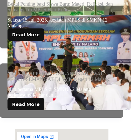
Bekal Penting bagi Siswa Baru: Materi, Refleksi, dan
Semangat di MPLS Hari Kedua
Selasa, 15 Juli 2025, kegiatan MPLS di SMKN 12
Malang…
Read More
MPLS HARI PERTAMA : LANGKAH AWAL
PENUH SEMANGAT DI SMK Negeri 12 Malang
Hari pertama MPLS di SMKN 12 Malang
berlangsung lancar dan…
Read More