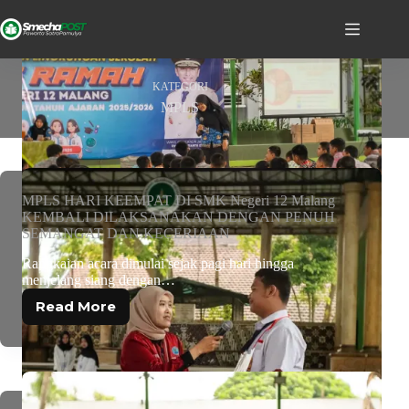
KATEGORI
MPLS
MPLS HARI KEEMPAT DI SMK Negeri 12 Malang
KEMBALI DILAKSANAKAN DENGAN PENUH
SEMANGAT DAN KECERIAAN
Rangkaian acara dimulai sejak pagi hari hingga
menjelang siang dengan…
Read More