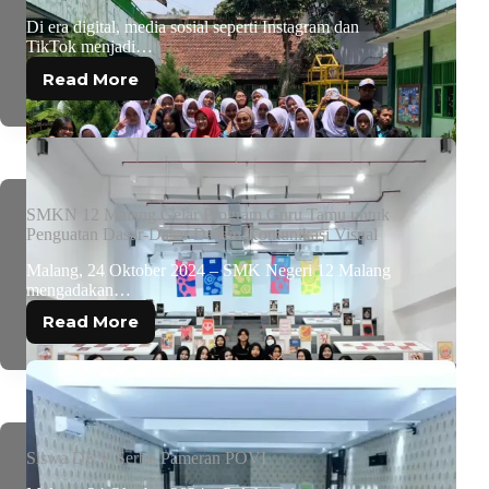
Di era digital, media sosial seperti Instagram dan
TikTok menjadi…
Read More
SMKN 12 Malang Gelar Program Guru Tamu untuk
Penguatan Dasar-Dasar Desain Komunikasi Visual
Malang, 24 Oktober 2024 – SMK Negeri 12 Malang
mengadakan…
Read More
Siswa DKV Serbu Pameran POVI