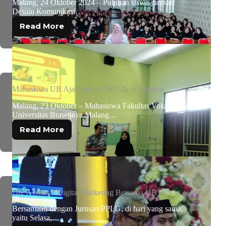
Malang, 24 Oktober 2024 – Puluhan siswa jurusan
Desain Komunikasi…
Read More
Mahasiswa UB Ajak Siswa DKV Ikuti Madfest
Malang, 23 Oktober – Mahasiswa Fakultas Vokasi
Universitas Brawijaya Malang…
Read More
DKV Belajar Digital Marketing Bersama UBTV
Bersamaan dengan Jurusan PPLG, di hari yang sama,
yaitu Selasa,…