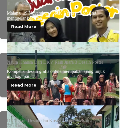
Telkom Akses
Malang, 19 November – SMK Negeri 12 Malang
menggelar kegiatan…
Read More
Naura Khansa Dari DKV Raih Juara 3 Desain Poster
Kompetisi desain grafis online merupakan ajang unjuk
gigi bagi para…
Read More
DKV Ikuti Desain dan Kreasi Konten Bersama
Amazing