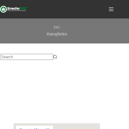
TAG
#anopheles