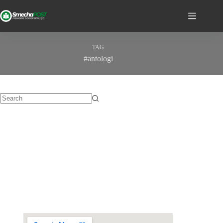
TAG
#antologi