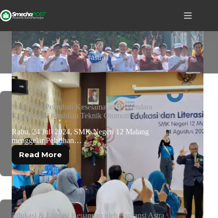
TAG
#astra
Sosialisasi Pelatihan Keselamatan Berkendara
Kompetensi Keahlian Teknik Otomotif Sepeda Motor
Rabu, 24 Juli 2024, SMK Negeri 12 Malang
menggelar Pelatihan…
Read More
Edukasi & Literasi Keuangan oleh Asuransi Astra