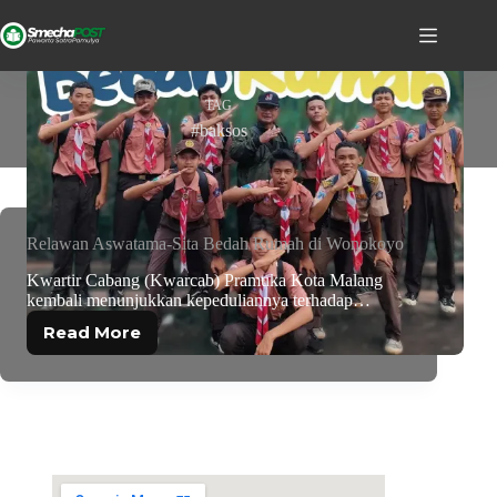
TAG
#baksos
Relawan Aswatama-Sita Bedah Rumah di Wonokoyo
Kwartir Cabang (Kwarcab) Pramuka Kota Malang
kembali menunjukkan kepeduliannya terhadap…
Read More