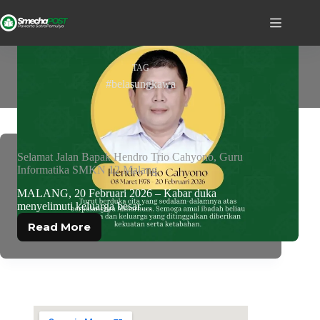
TAG
#belasungkawa
Selamat Jalan Bapak Hendro Trio Cahyono, Guru
Informatika SMKN 12 Malang
MALANG, 20 Februari 2026 – Kabar duka
menyelimuti keluarga besar…
Read More