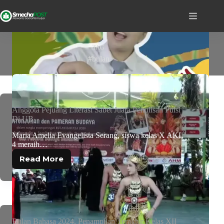
TAG
#bulan
Anggota Pejuang Literasi Sabet Juara Penulisan Puisi
Di UB
Maria Amelia Evangelista Serang, siswa kelas X AKL
4 meraih…
Read More
Bulan Bahasa 2024, Penampilan Terakhir Kelas XII