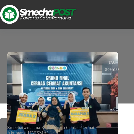
TAG
#cerdas
Smechatwolasma Raih 2 Juara Cerdas Cermat
Akuntansi UNISMA