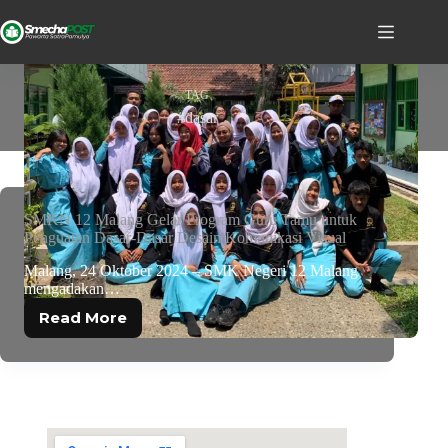
TAG
#dasar
SMKN 12 Malang Gelar Program Guru Tamu untuk
Penguatan Dasar-Dasar Desain Komunikasi Visual
Malang, 24 Oktober 2024 – SMK Negeri 12 Malang
mengadakan…
Read More