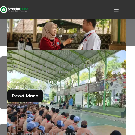
TAG
#dudi
Bekal Penting bagi Siswa Baru: Materi, Refleksi, dan
Semangat di MPLS Hari Kedua
Selasa, 15 Juli 2025, kegiatan MPLS di SMKN 12
Malang…
Read More
Narasumber P5 Bahas Tantangan Mental Dan