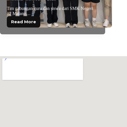
Tim gabungan guru dan siswa dari SMK Negeri
12 Malang…
Read More