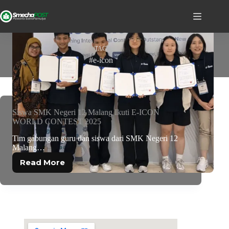
TAG
#e-icon
Siswa SMK Negeri 12 Malang Ikuti E-ICON
WORLD CONTEST 2025
Tim gabungan guru dan siswa dari SMK Negeri 12
Malang…
Read More