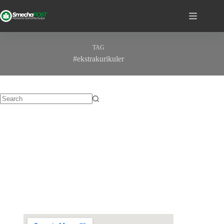
TAG
#ekstrakurikuler