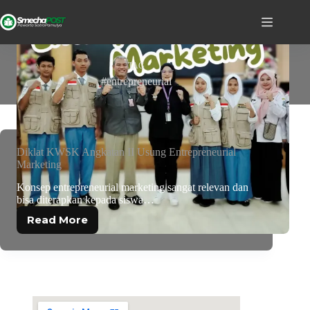
TAG
#entrepreneurial
Diklat KWSK Angkatan II Usung Entrepreneurial
Marketing
Konsep entrepreneurial marketing sangat relevan dan
bisa diterapkan kepada siswa…
Read More