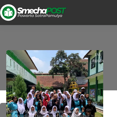
TAG
#grafis
SMKN 12 Malang Gelar Program Guru Tamu
untuk Penguatan Dasar-Dasar Desain Komunikasi