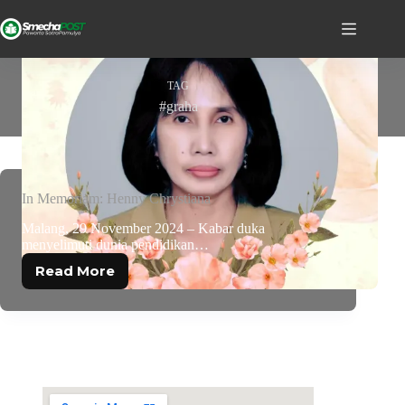
TAG
#graha
In Memoriam: Henny Chrystiana
Malang, 29 November 2024 – Kabar duka
menyelimuti dunia pendidikan…
Read More