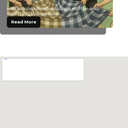
Smechatwolasma udah mulai panas nih vibes-nya!
Rabu (13/8), lapangan indoor…
Read More