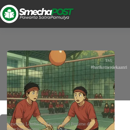
TAG
#harikemerdekaanri
Keseruan Lomba 17 Agustus Hari Pertama di
Smechatwolasma