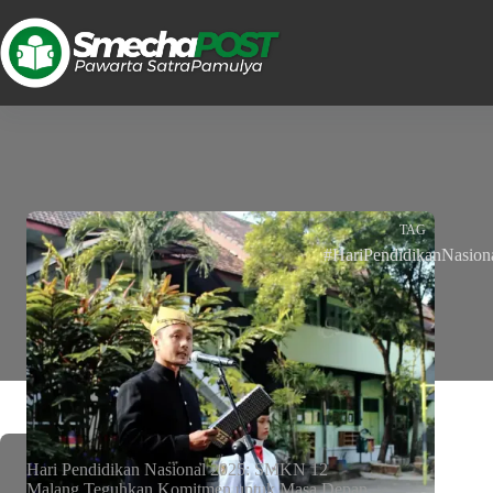
TAG
#HariPendidikanNasion
Hari Pendidikan Nasional 2025: SMKN 12
Malang Teguhkan Komitmen untuk Masa Depan