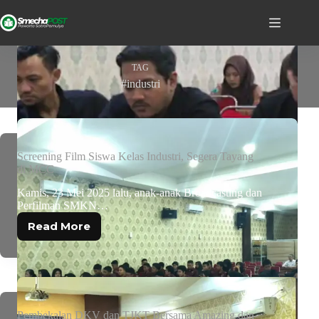
TAG
#industri
Screening Film Siswa Kelas Industri, Segera Tayang
di MCC
Kamis, 23 Mei 2025 lalu, anak-anak Broadcasting dan
Perfilman SMKN…
Read More
Pembekalan DKV dan TJKT Bersama Amazing dan