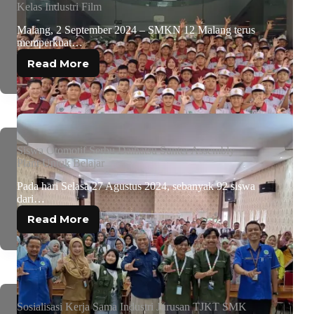
Kelas Industri Film
Malang, 2 September 2024 – SMKN 12 Malang terus
memperkuat…
Read More
Siswa Otomotif Serbu Daihatsu Sunter Assembly
Plant Untuk Belajar
Pada hari Selasa 27 Agustus 2024, sebanyak 92 siswa
dari…
Read More
Sosialisasi Kerja Sama Industri Jurusan TJKT SMK