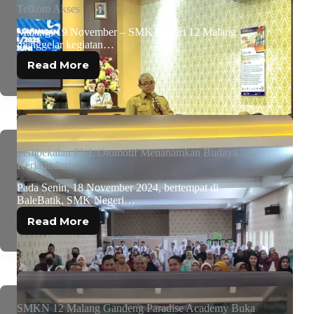
Telkom Akses
Malang, 19 November – SMK Negeri 12 Malang
menggelar kegiatan…
Read More
Pembekalan PKL Otomotif Menanamkan Budaya
Kerja Industri
Pada Senin, 18 November 2024, bertempat di
BaleBatik, SMK Negeri…
Read More
SMKN 12 Malang Gandeng Paradise Academy Buka