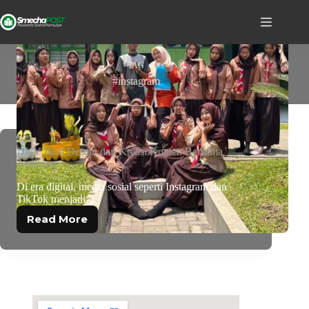
TAG
#instagram
DKV Ikuti Desain dan Kreasi Konten Bersama
Amazing
Di era digital, media sosial seperti Instagram dan
TikTok menjadi…
Read More