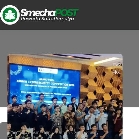
TAG
#jcc
Smechatwolasma Top 10 Junior Cybersecurity
Competition Jatim