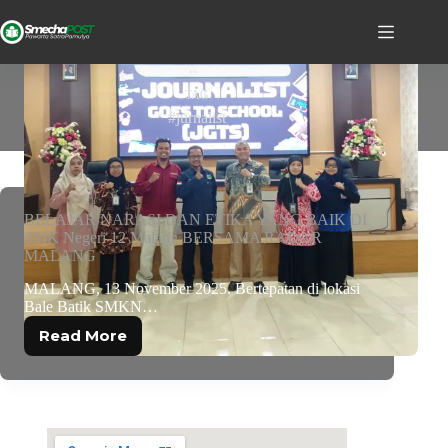
TAG
#jurnalist
BELAJAR NARASI DAN ETIKA YANG BAIK DI
SMK Negeri 12 Malang BERSAMA RADAR
MALANG
MALANG, 13 November 2025. Bertepatan di lokasi
Bale Batik SMKN…
Read More