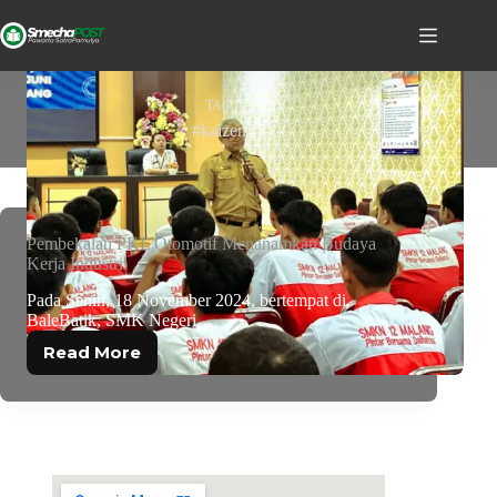
TAG
#kaizen
Pembekalan PKL Otomotif Menanamkan Budaya
Kerja Industri
Pada Senin, 18 November 2024, bertempat di
BaleBatik, SMK Negeri…
Read More