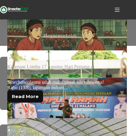
TAG
#kegiatansekolah
Keseruan Lomba 17 Agustus Hari Pertama di
Smechatwolasma
Smechatwolasma udah mulai panas nih vibes-nya!
Rabu (13/8), lapangan indoor…
Read More
MPLS HARI PERTAMA : LANGKAH AWAL