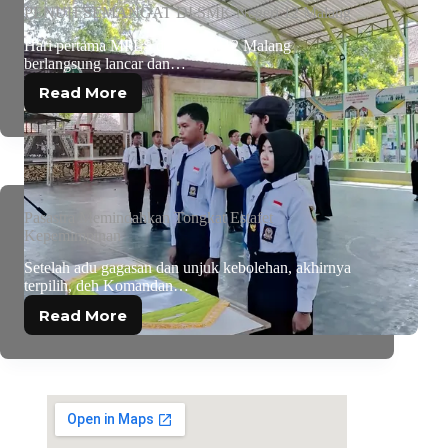
PENUH SEMANGAT DI SMK Negeri 12 Malang
Hari pertama MPLS di SMKN 12 Malang
berlangsung lancar dan…
Read More
Pasastra Memindahkan Tongkat Estafet
Kepemimpinan
Setelah adu gagasan dan unjuk kebolehan, akhirnya
terpilih, deh Komandan…
Read More