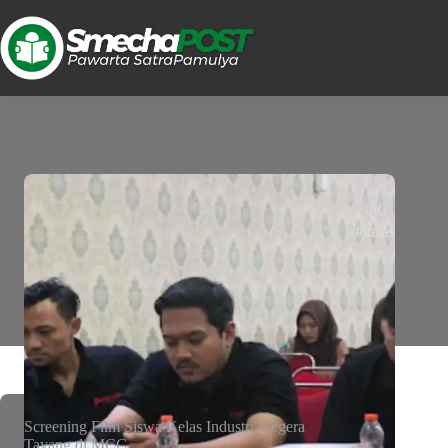
TAG
#kelas
Screening Film Siswa Kelas Industri, Segera
Tayang di MCC