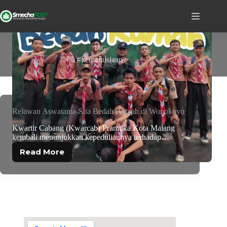
TAG
#kemanusiaan
Relawan Aswatama-Sita Bedah Rumah di Wonokoyo
Kwartir Cabang (Kwarcab) Pramuka Kota Malang
kembali menunjukkan kepeduliannya terhadap…
Read More