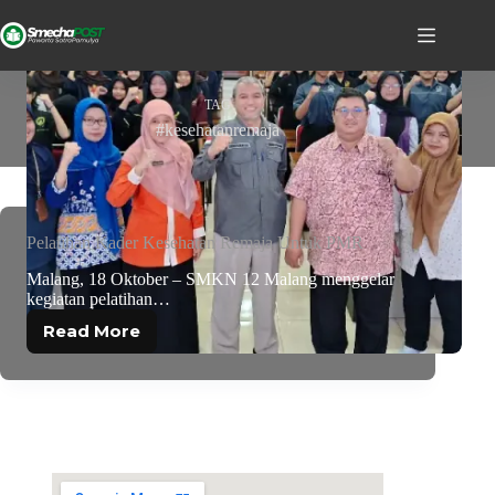
TAG
#kesehatanremaja
Pelatihan Kader Kesehatan Remaja Untuk PMR
Malang, 18 Oktober – SMKN 12 Malang menggelar
kegiatan pelatihan…
Read More