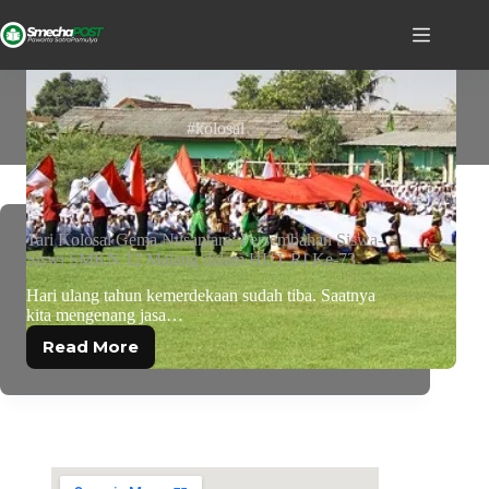
TAG
#kolosal
Tari Kolosal Gema Nusantara: Persembahan Siswa-
Siswi SMKN 12 Malang dalam HUT RI Ke-73
Hari ulang tahun kemerdekaan sudah tiba. Saatnya
kita mengenang jasa…
Read More