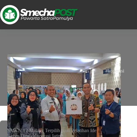
TAG
#koperasi
SMKN 12 Malang Terpilih Ikuti Pelatihan Ide
Keren Dinas Koperasi Jatim