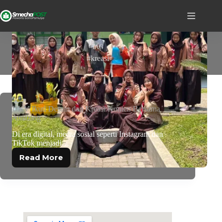
TAG
#kreasi
DKV Ikuti Desain dan Kreasi Konten Bersama
Amazing
Di era digital, media sosial seperti Instagram dan
TikTok menjadi…
Read More