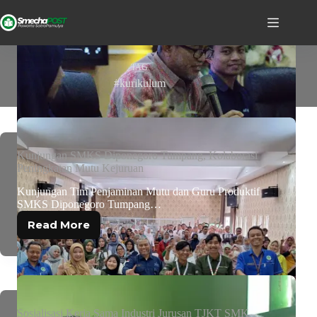
TAG
#kurikulum
Kunjungan SMKS Diponegoro Tumpang, Kolaborasi
Peningkatan Mutu Kejuruan
Kunjungan Tim Penjaminan Mutu dan Guru Produktif
SMKS Diponegoro Tumpang…
Read More
Sosialisasi Kerja Sama Industri Jurusan TJKT SMK