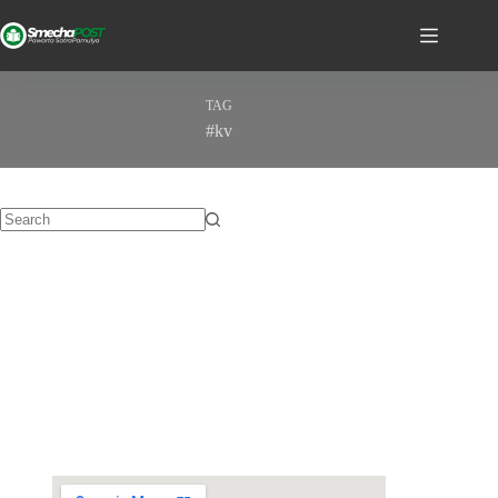
TAG
#kv