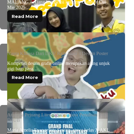
MALANG – Ajang kompetisi kuliner “Clash of Cui
Mie 2025…
Read More
Naura Khansa Dari DKV Raih Juara 3 Desain Poster
Kompetisi desain grafis online merupakan ajang unjuk
gigi bagi para…
Read More
Anggota Pejuang Literasi Sabet Juara Penulisan Puisi
Di UB
Maria Amelia Evangelista Serang, siswa kelas X AKL