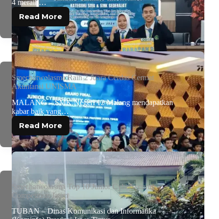
4 meraih…
Read More
Smechatwolasma Raih 2 Juara Cerdas Cermat
Akuntansi UNISMA
MALANG – SMK Negeri 12 Malang mendapatkan
kabar baik yang…
Read More
Smechatwolasma Top 10 Junior Cybersecurity
Competition Jatim
TUBAN – Dinas Komunikasi dan Informatika