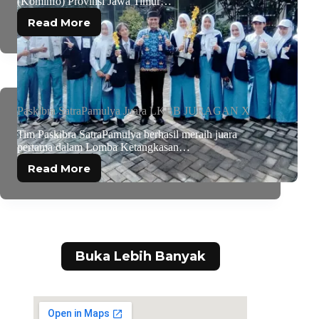
(Kominfo) Provinsi Jawa Timur…
Read More
Paskibra SatraPamulya Juara LKBB JURAGAN X
Tim Paskibra SatraPamulya berhasil meraih juara
pertama dalam Lomba Ketangkasan…
Read More
Buka Lebih Banyak