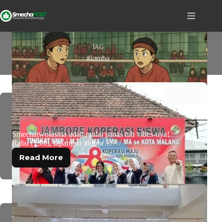
TAG
#lomba
Keseruan Lomba 17 Agustus Hari Pertama di
Smechatwolasma
Smechatwolasma udah mulai panas nih vibes-nya!
Rabu (13/8), lapangan indoor…
Read More
Tampil Chill, Tapi Tetap Kill — SMKN 12 Malang