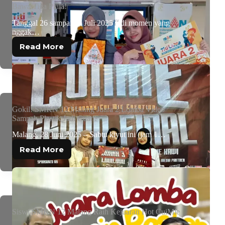
Bawa Tiga Piala!
Tanggal 26 sampai 27 Juli 2025 jadi momen yang
nggak…
Read More
Gokil! SMKN 12 Malang Juara 2 Lomba Video
Sampah Plastik Jadi Cuan!
Malang, 28 Juni 2025 – Sabtu kiyut ini (jam 1…
Read More
Siswi SMKN 12 Malang Raih Kejuaran Hot CuiMie