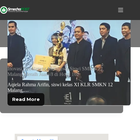
TAG
#mixology
Inovasi Nebularang Membawa Siswi SMKN 12
Malang Meraih Juara 3 di Hotel 101
Aqiela Rahma Arifin, siswi kelas XI KLR SMKN 12
Malang,…
Read More