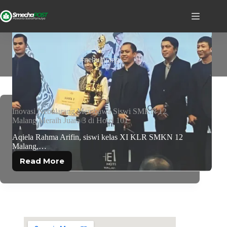
TAG
#nebularang
Inovasi Nebularang Membawa Siswi SMKN 12
Malang Meraih Juara 3 di Hotel 101
Aqiela Rahma Arifin, siswi kelas XI KLR SMKN 12
Malang,…
Read More