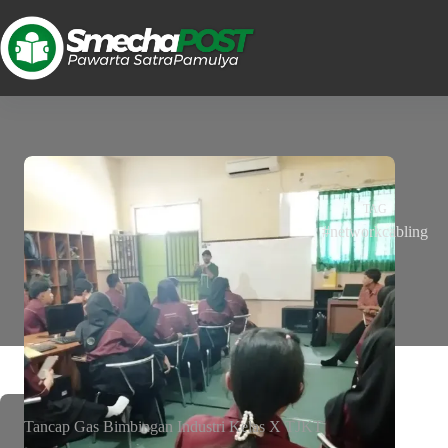
TAG
#networkcabling
Tancap Gas Bimbingan Industri Kelas X TJKT