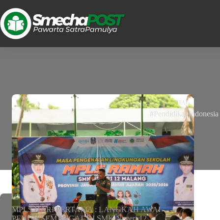
TAG
#PendidikanIndonesia
MPLS HARI PERTAMA : LANGKAH AWAL
PENUH SEMANGAT DI SMK Negeri 12