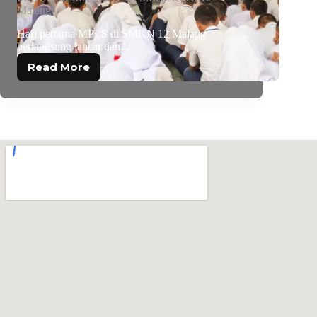
Malang
Hari pertama MPLS di SMKN 12 Malang
berlangsung lancar dan…
Read More