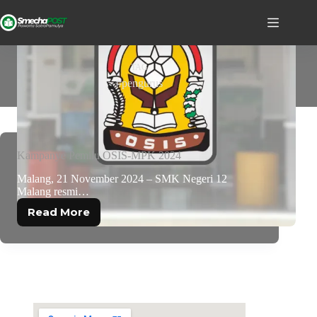
TAG
#pengurus
Kampanye Pemilu OSIS-MPK 2024
Malang, 21 November 2024 – SMK Negeri 12
Malang resmi…
Read More