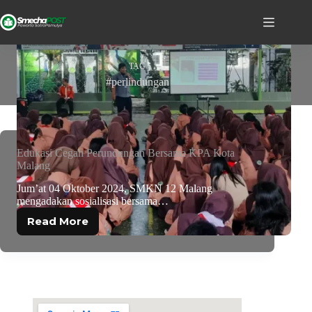
TAG
#perlindungan
Edukasi Cegah Perundungan Bersama KPA Kota
Malang
Jum’at 04 Oktober 2024, SMKN 12 Malang
mengadakan sosialisasi bersama…
Read More