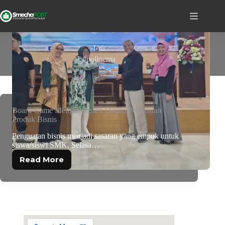
TAG
#polinema
Board Game Menjadi Insiasi Dalam Penguatan
Produk Bisnis
Penguatan bisnis menjadi sasaran yang empuk untuk
siswa/siswi SMK, Selasa…
Read More