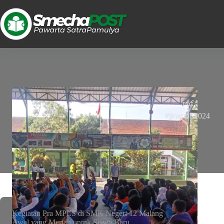
TAG
#prampls2024
Kegiatan Pra MPLS di SMK Negeri 12 Malang
Awal yang Meriah untuk Siswa Baru